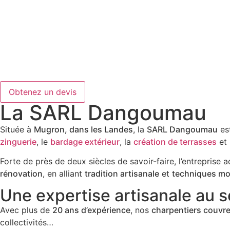
Obtenez un devis
La SARL Dangoumau
Située à
Mugron, dans les Landes
, la
SARL Dangoumau
est
zinguerie
, le
bardage extérieur
, la
création de terrasses
et 
Forte de près de deux siècles de savoir-faire, l’entrepris
rénovation
, en alliant
tradition artisanale
et
techniques m
Une expertise artisanale au s
Avec plus de
20 ans d’expérience
, nos
charpentiers couvre
collectivités…