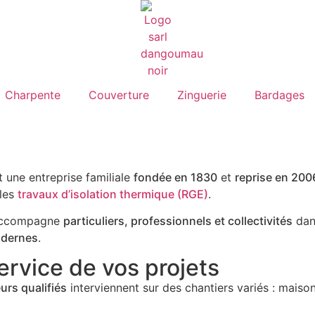
Charpente
Couverture
Zinguerie
Bardages
 une entreprise familiale
fondée en 1830
et
reprise en 200
les
travaux d’isolation thermique (RGE)
.
e accompagne
particuliers, professionnels et collectivités
dans
odernes
.
ervice de vos projets
urs qualifiés
interviennent sur des chantiers variés : maison