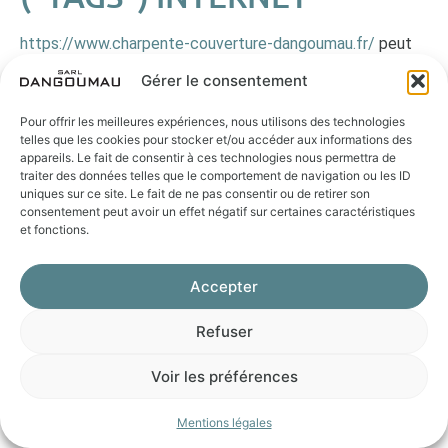
https://www.charpente-couverture-dangoumau.fr/
peut
employer occasionnellement des balises Internet
Gérer le consentement
(également appelées « tags », ou balises d’action, GIF à
un pixel, GIF transparents, GIF invisibles et GIF un à un) et
Pour offrir les meilleures expériences, nous utilisons des technologies
les déployer par l’intermédiaire d’un partenaire spécialiste
telles que les cookies pour stocker et/ou accéder aux informations des
appareils. Le fait de consentir à ces technologies nous permettra de
d’analyses Web susceptible de se trouver (et donc de
traiter des données telles que le comportement de navigation ou les ID
stocker les informations correspondantes, y compris
uniques sur ce site. Le fait de ne pas consentir ou de retirer son
l’adresse IP de l’Utilisateur) dans un pays étranger.
consentement peut avoir un effet négatif sur certaines caractéristiques
et fonctions.
Ces balises sont placées à la fois dans les publicités en
ligne permettant aux internautes d’accéder au Site, et sur
Accepter
les différentes pages de celui-ci.
Refuser
Cette technologie permet à
https://www.charpente-
couverture-dangoumau.fr/
d’évaluer les réponses des
Voir les préférences
visiteurs face au Site et l’efficacité de ses actions (par
exemple, le nombre de fois où une page est ouverte et
Mentions légales
les informations consultées), ainsi que l’utilisation de ce